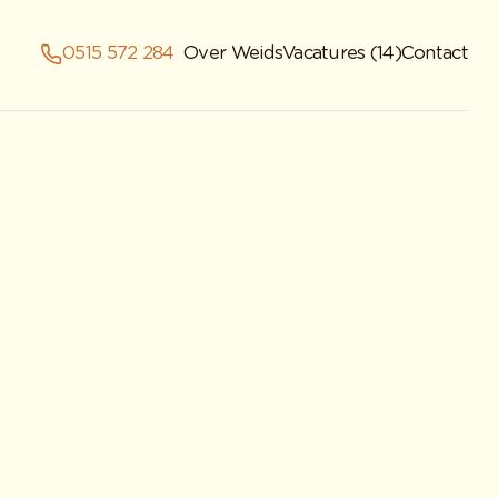
0515 572 284
Over Weids
Vacatures (14)
Contact
shower!