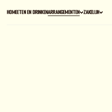
Home
Eten en drinken
arrangementen
zakelijk
Home
Eten en drinken
arrangementen
zakelijk
Vier d