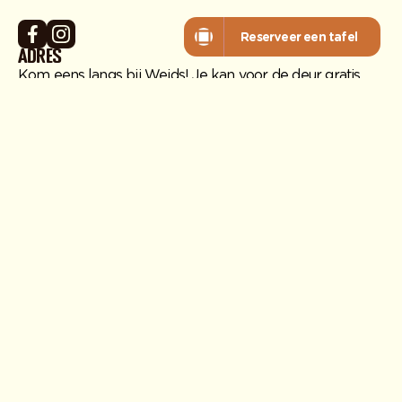
Reserveer een tafel
Reserveer een tafel
Adres
Kom eens langs bij Weids! Je kan voor de deur gratis
parkeren. Weids is ook goed bereikbaar met het
openbaar vervoer. De dichtstbijzijnde bushaltes vind je
voor onze deur.
Snekerstraat 2
8701 XD
Bolsward
Route
Openingstijden
Maandag:
10.00 – 22.00
Dinsdag:
10.00 – 22.00
Woensdag:
10.00 – 22.00
Donderdag:
10.00 – 22.00
Vrijdag:
10.00 – 22.00
Zaterdag:
10.00 – 22.00
Zondag:
10.00 – 22.00