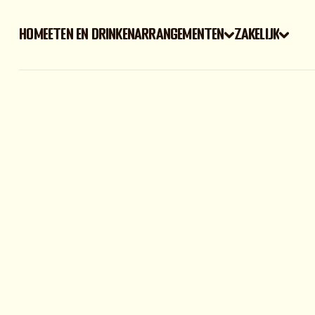
Home
Eten en drinken
arrangementen
zakelijk
Home
Eten en drinken
arrangementen
zakelijk