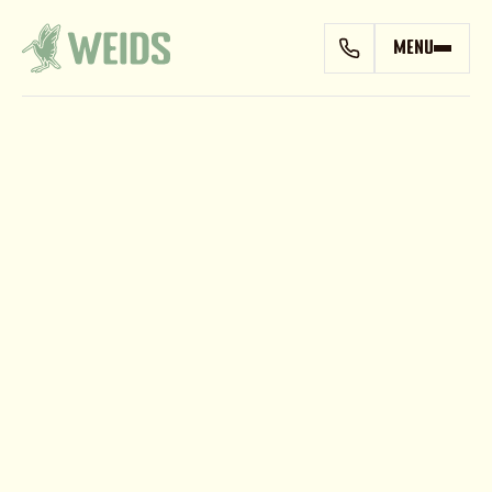
MENU
Weids kookt met lef en creativiteit. We
denken graag Weids, ook als het gaat om
eten en drinken. We koken deels met ‘tweede